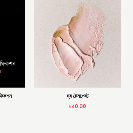
স ফিকশন
দ্য টেমপেস্ট
৳
40.00