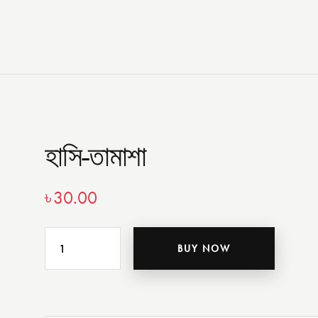
হাসি-তামাশা
৳
30.00
BUY NOW