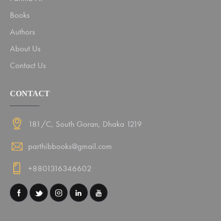
Books
Authors
About Us
Contact Us
CONTACT
181/C, South Goran, Dhaka 1219
parthibbooks@gmail.com
+8801316346602