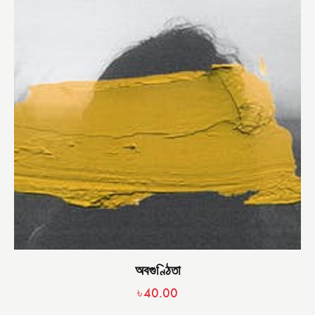
অবগুণ্ঠিতা
৳
40.00