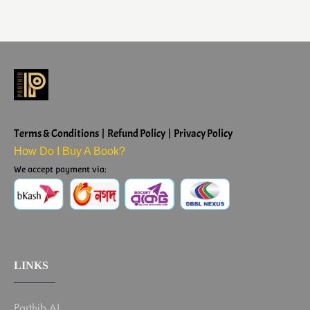
Terms & Conditions | Refund Policy | Privacy Policy
How Do I Buy A Book?
We accept payment via:
LINKS
Parthib AI