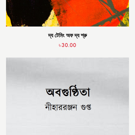
দ্য টেমিং অফ দ্য শ্রু
৳
30.00