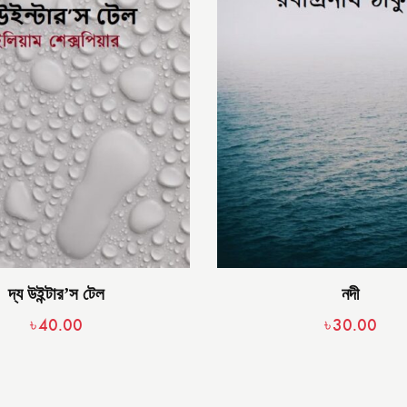
দ্য উইন্টার’স টেল
নদী
৳
40.00
৳
30.00