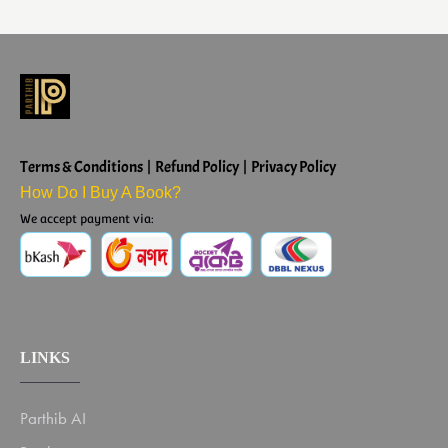
Terms & Conditions | Refund Policy | Privacy Policy
How Do I Buy A Book?
We accept payment via:
LINKS
Parthib AI