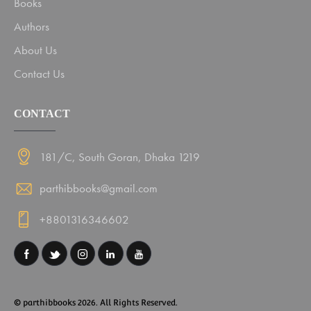
Books
Authors
About Us
Contact Us
CONTACT
181/C, South Goran, Dhaka 1219
parthibbooks@gmail.com
+8801316346602
© parthibbooks 2026. All Rights Reserved.