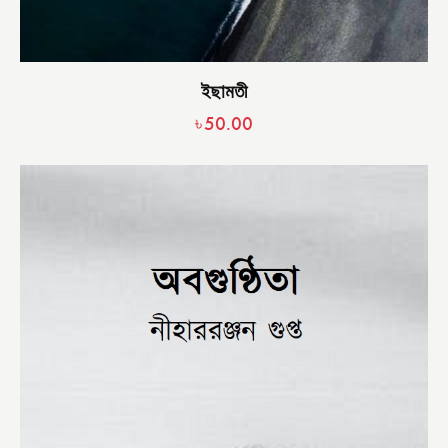
ইছামতী
৳
50.00