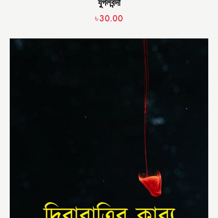
যুগলবন্দী
৳
30.00