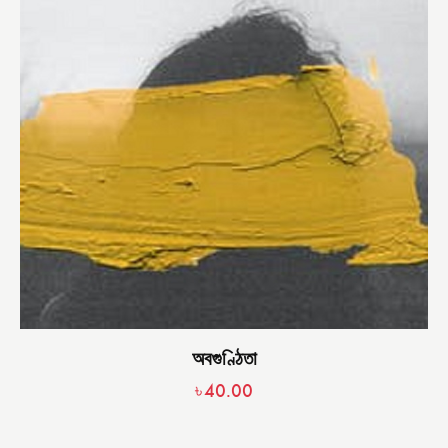
অবগুণ্ঠিতা
৳
40.00