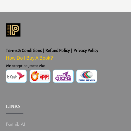
Terms & Conditions | Refund Policy | Privacy Policy
How Do I Buy A Book?
We accept payment via:
LINKS
Parthib AI