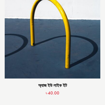
অ্যাজ ইউ লাইক ইট
৳
40.00