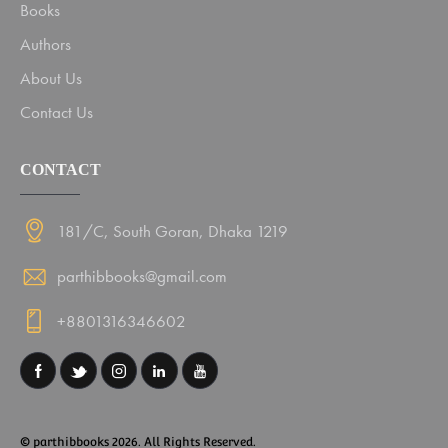
Books
Authors
About Us
Contact Us
CONTACT
181/C, South Goran, Dhaka 1219
parthibbooks@gmail.com
+8801316346602
© parthibbooks 2026. All Rights Reserved.