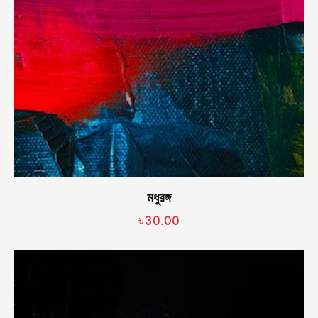
মধুরঙ্গ
৳
30.00