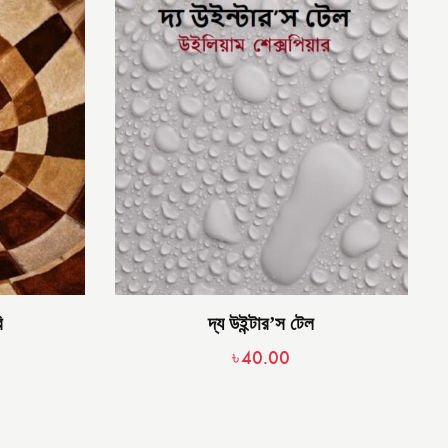
ি
দ্য উইন্টার’স টেল
৳
40.00