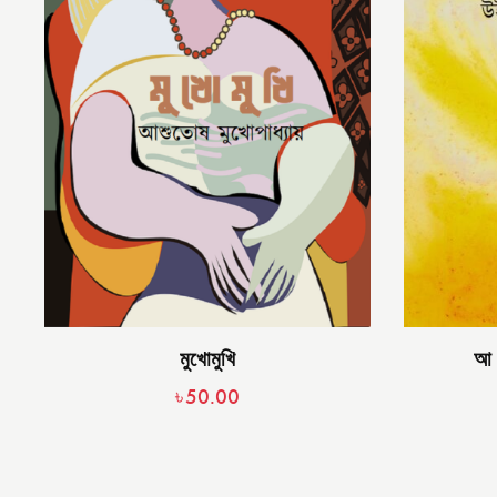
মুখোমুখি
আ 
৳
50.00