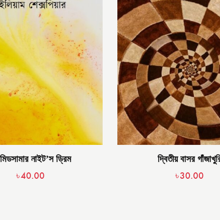
মিডসামার নাইট’স ড্রিম
দ্বিতীয় বাসর গাঁজাখুর
৳
40.00
৳
30.00