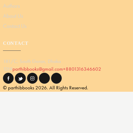
Authors
About Us
Contact Us
CONTACT
181/C, South Goran, Dhaka
1219
parthibbooks@gmail.com
+8801316346602
© parthibbooks 2026. All Rights Reserved.