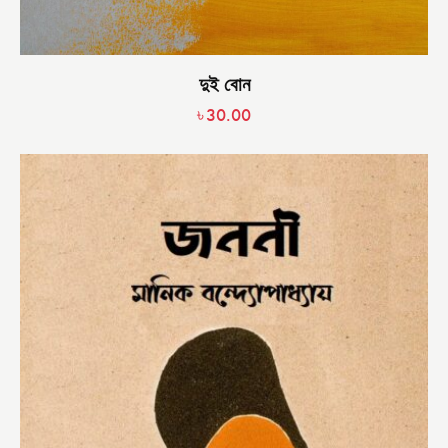
দুই বোন
৳
30.00