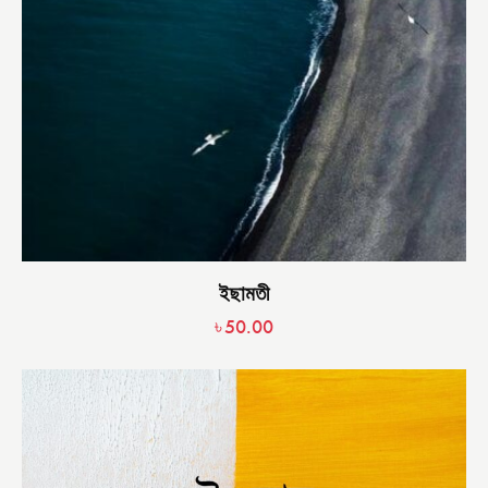
ইছামতী
৳
50.00