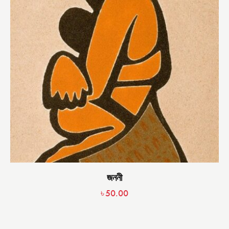
জননী
৳
50.00