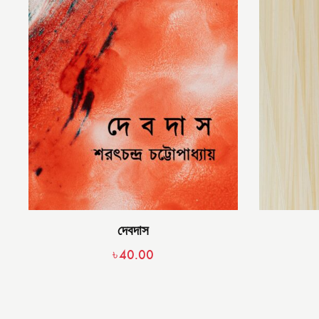
দেবদাস
৳
40.00