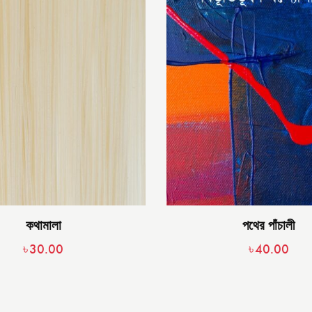
কথামালা
পথের পাঁচালী
৳
30.00
৳
40.00