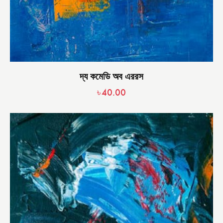
দ্য কমেডি অব এররস
৳
40.00