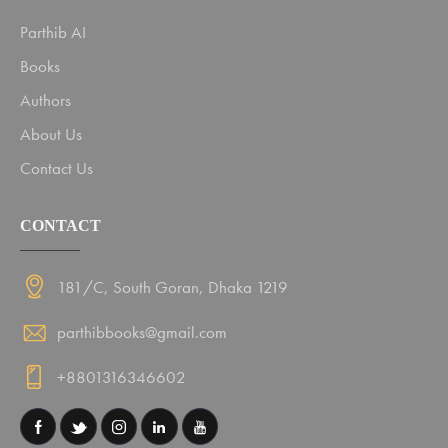
Parthib AI
Books
Authors
About Us
Contact Us
CONTACT
181/C, South Goran, Dhaka 1219
parthibbooks@gmail.com
+8801316346602