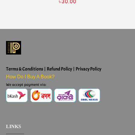
৳
30.00
Terms & Conditions | Refund Policy | Privacy Policy
How Do I Buy A Book?
We accept payment via:
LINKS