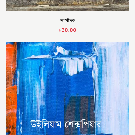
সম্পাদক
৳
30.00