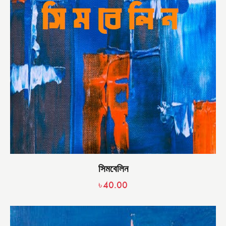
সিমবেলিন
৳
40.00