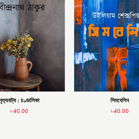
নৃত্যনাট্য : চণ্ডালিকা
সিমবেলিন
৳
40.00
৳
40.00