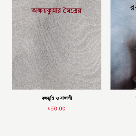
বঙ্গভূমি ও বাঙ্গালী
৳
50.00