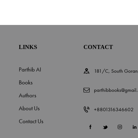
LINKS
CONTACT
Parthib AI
181/C, South Goran
Books
parthibbooks@gmail
Authors
About Us
+8801316346602
Contact Us