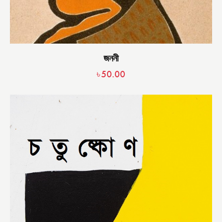
জননী
৳
50.00