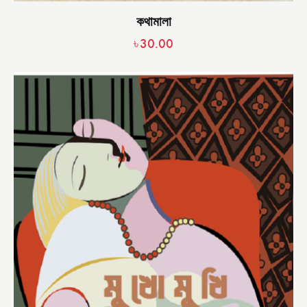
কথামালা
৳
30.00