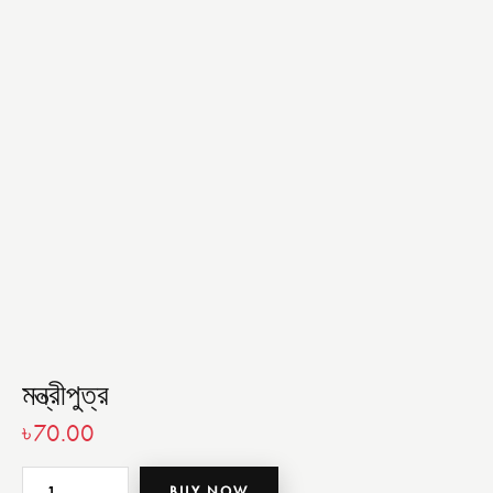
মন্ত্রীপুত্র
৳
70.00
BUY NOW