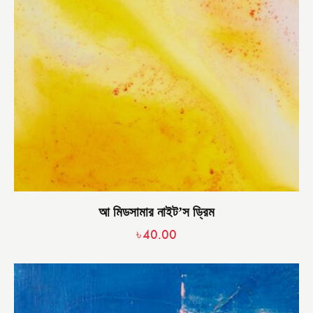
আ মিডসামার নাইট’স ড্রিম
৳
40.00