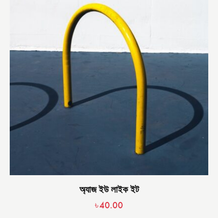
অ্যাজ ইউ লাইক ইট
৳
40.00