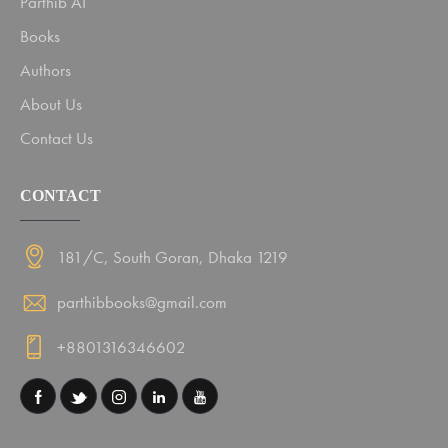
Parthib AI
Books
Authors
About Us
Contact Us
CONTACT
181/C, South Goran, Dhaka 1219
parthibbooks@gmail.com
+8801316346602