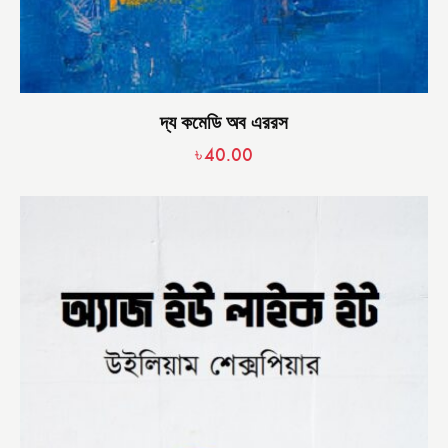
দ্য কমেডি অব এররস
৳
40.00