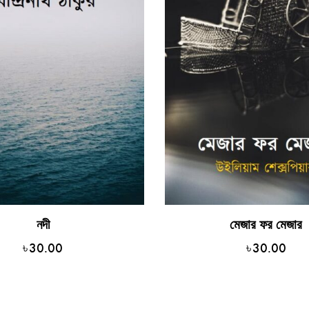
নদী
মেজার ফর মেজার
৳
30.00
৳
30.00