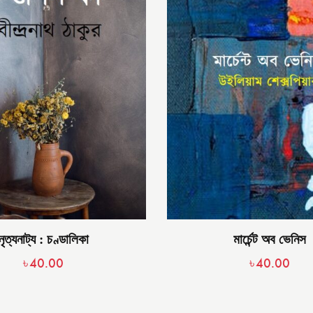
নৃত্যনাট্য : চণ্ডালিকা
মার্চেন্ট অব ভেনিস
৳
40.00
৳
40.00