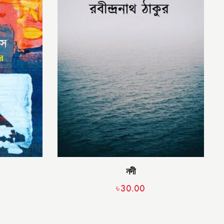
নদী
৳
30.00