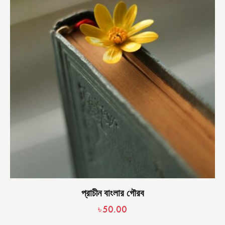
প্রাচীন বাংলার গৌরব
৳
50.00