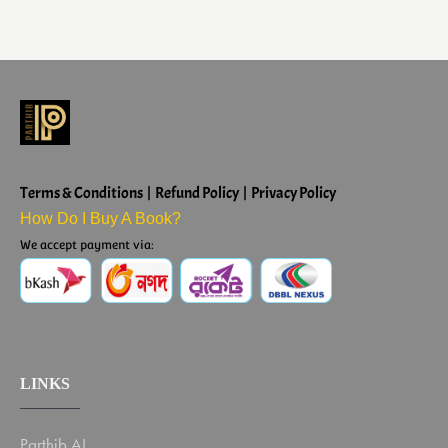
Terms & Conditions | Refund Policy | Privacy Policy
How Do I Buy A Book?
We accept payment via:
LINKS
Parthib AI