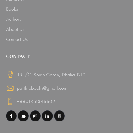
Books
Authors
About Us
Contact Us
CONTACT
181/C, South Goran, Dhaka 1219
parthibbooks@gmail.com
+8801316346602