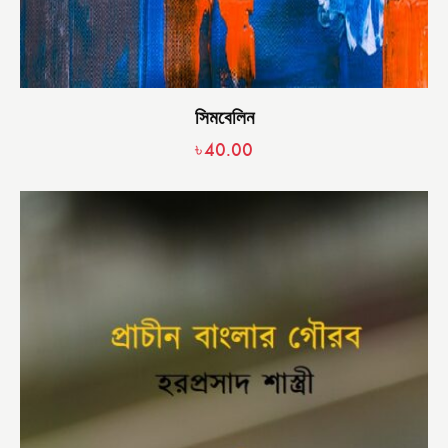
সিমবেলিন
৳
40.00