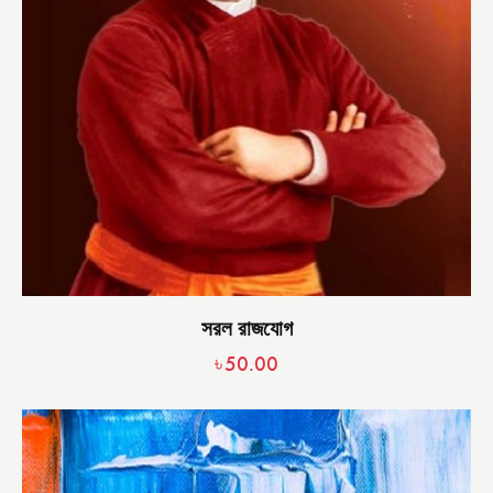
সরল রাজযোগ
৳
50.00