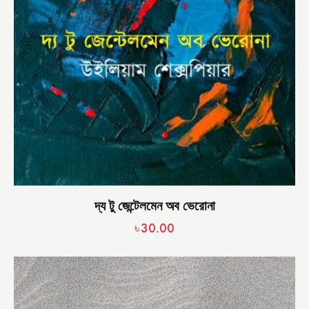
দ্য টু জেন্টেলমেন অব ভেরোনা
৳
30.00