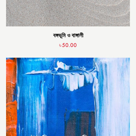
বঙ্গভূমি ও বাঙ্গালী
৳
50.00