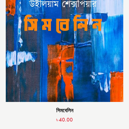
সিমবেলিন
৳
40.00