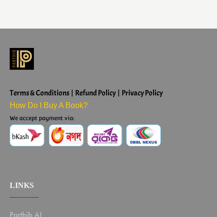
Terms & Conditions | Refund Policy | Privacy Policy
How Do I Buy A Book?
We accept payment via:
LINKS
Parthib AI