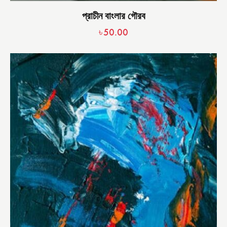
প্রাচীন বাংলার গৌরব
৳
50.00