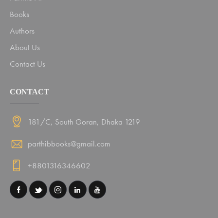
Books
Authors
About Us
Contact Us
CONTACT
181/C, South Goran, Dhaka 1219
parthibbooks@gmail.com
+8801316346602