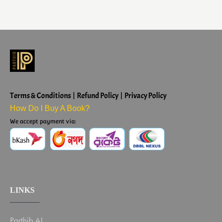
Terms & Conditions | Refund Policy | Privacy Policy
How Do I Buy A Book?
We accept payment via:
LINKS
Parthib AI