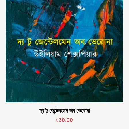
দ্য টু জেন্টেলমেন অব ভেরোনা
৳
30.00