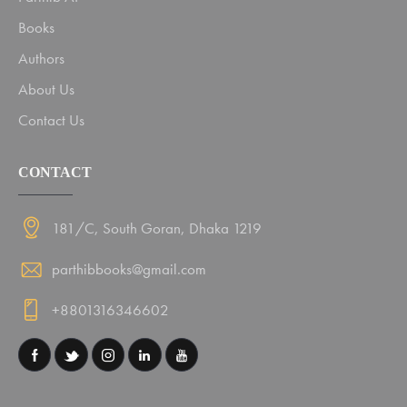
Books
Authors
About Us
Contact Us
CONTACT
181/C, South Goran, Dhaka 1219
parthibbooks@gmail.com
+8801316346602