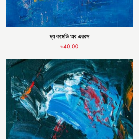
দ্য কমেডি অব এররস
৳
40.00