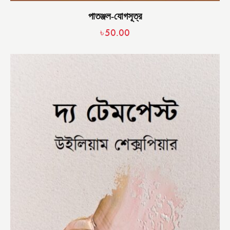
পাতঞ্জল-যোগসূত্র
৳
50.00