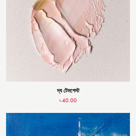
দ্য টেমপেস্ট
৳
40.00