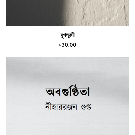
যুগলবন্দী
৳
30.00