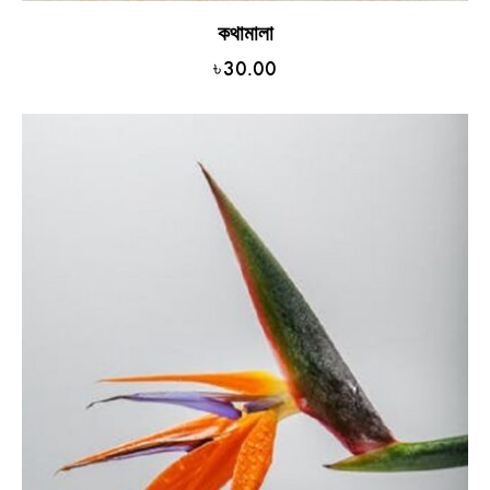
কথামালা
৳
30.00