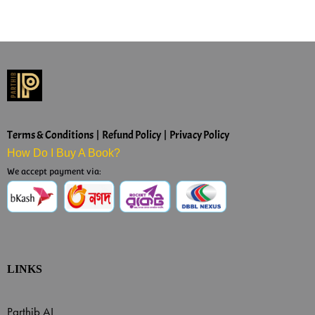
Terms & Conditions | Refund Policy | Privacy Policy
How Do I Buy A Book?
We accept payment via:
LINKS
Parthib AI