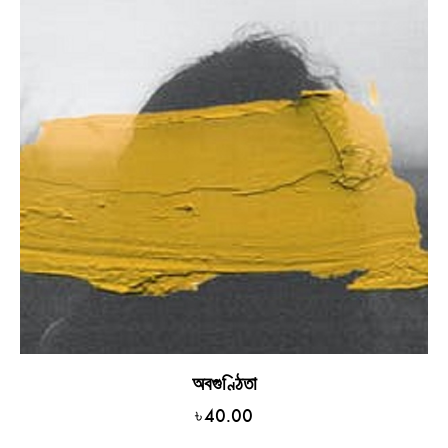
অবগুণ্ঠিতা
৳
40.00