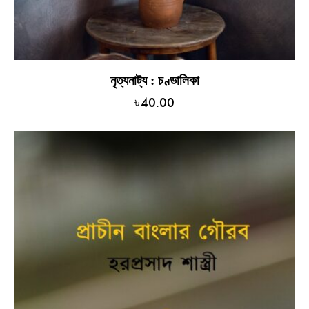
নৃত্যনাট্য : চণ্ডালিকা
৳
40.00