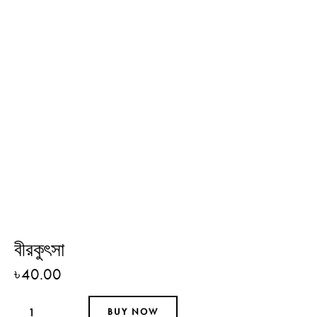
বীরকুৎসা
৳
40.00
BUY NOW