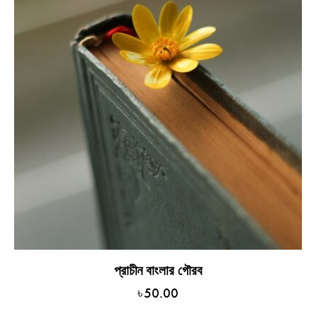
প্রাচীন বাংলার গৌরব
৳
50.00