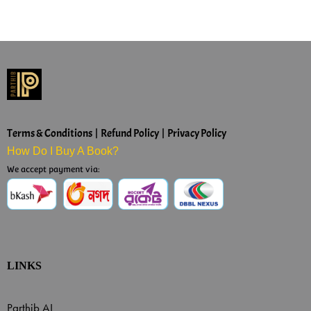
Terms & Conditions | Refund Policy | Privacy Policy
How Do I Buy A Book?
We accept payment via:
LINKS
Parthib AI