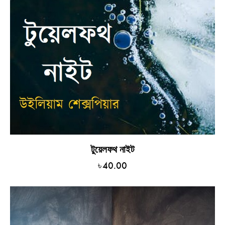
টুয়েলফথ নাইট
৳
40.00