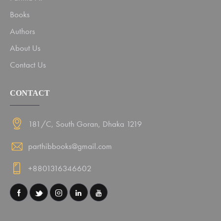
Books
Authors
About Us
Contact Us
CONTACT
181/C, South Goran, Dhaka 1219
parthibbooks@gmail.com
+8801316346602