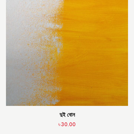
দুই বোন
৳
30.00