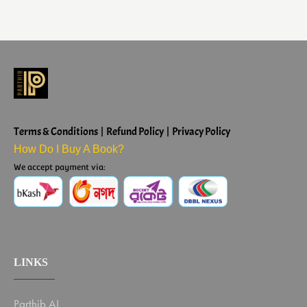
Terms & Conditions | Refund Policy | Privacy Policy
How Do I Buy A Book?
We accept payment via:
LINKS
Parthib AI