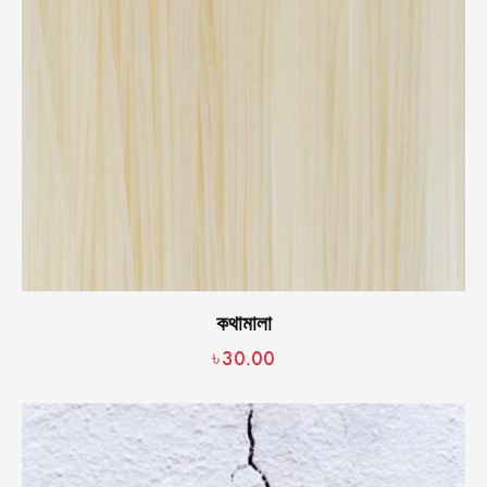
কথামালা
৳
30.00