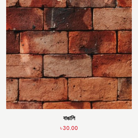
বাঙালি
৳
30.00