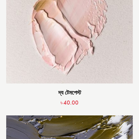
দ্য টেমপেস্ট
৳
40.00