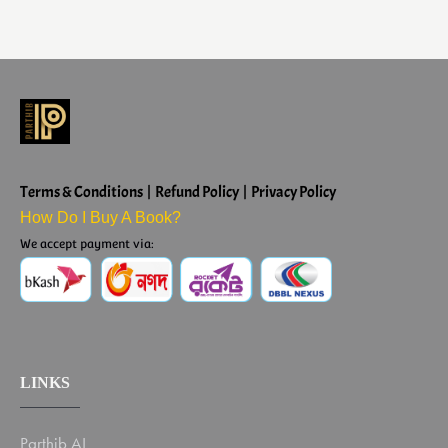
Terms & Conditions | Refund Policy | Privacy Policy
How Do I Buy A Book?
We accept payment via:
LINKS
Parthib AI