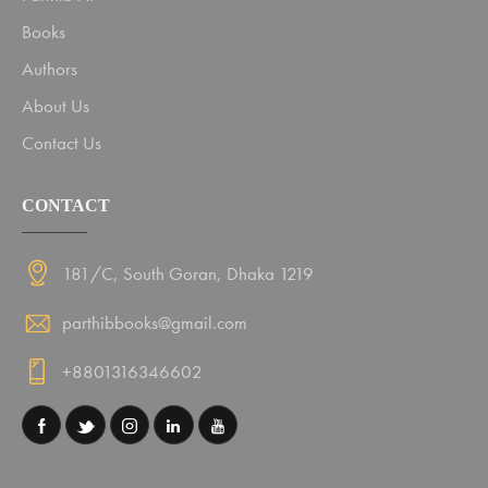
Books
Authors
About Us
Contact Us
CONTACT
181/C, South Goran, Dhaka 1219
parthibbooks@gmail.com
+8801316346602