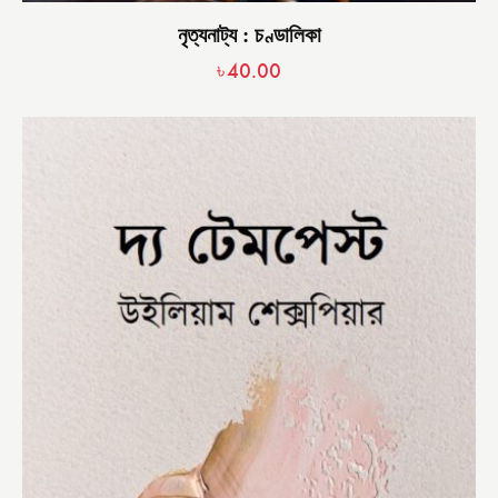
নৃত্যনাট্য : চণ্ডালিকা
৳
40.00