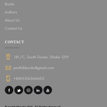
Books
Authors
About Us
Contact Us
CONTACT
181/C, South Goran, Dhaka 1219
parthibbooks@gmail.com
+8801316346602