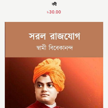
নদী
৳
30.00