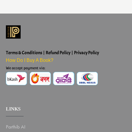
Terms & Conditions | Refund Policy | Privacy Policy
How Do I Buy A Book?
We accept payment via:
LINKS
Parthib AI