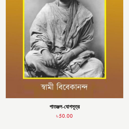
পাতঞ্জল-যোগসূত্র
৳
50.00