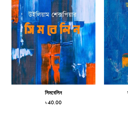
সিমবেলিন
৳
40.00