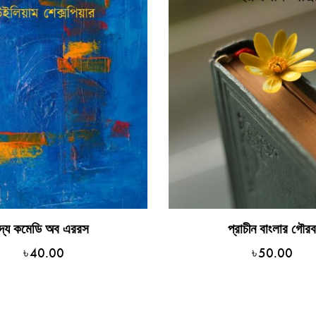
দ্য কমেডি অব এররস
প্রাচীন বাংলার গৌর
৳
40.00
৳
50.00