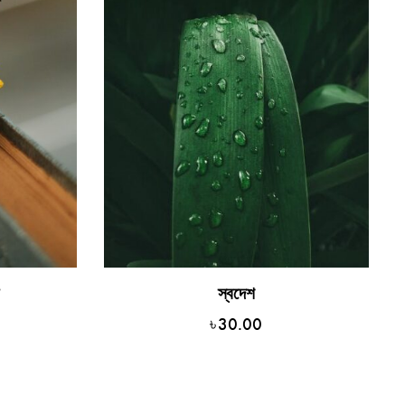
ব
স্বদেশ
৳
30.00