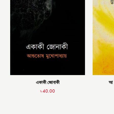
একাকী জোনাকী
আ 
৳
40.00