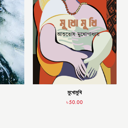
মুখোমুখি
৳
50.00