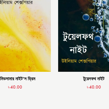
মিডসামার নাইট’স ড্রিম
টুয়েলফথ নাইট
৳
40.00
৳
40.00