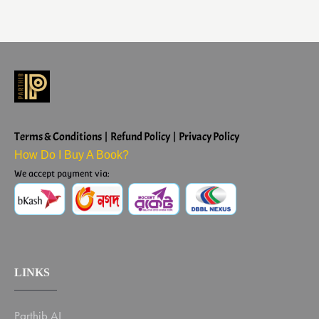
Terms & Conditions | Refund Policy | Privacy Policy
How Do I Buy A Book?
We accept payment via:
LINKS
Parthib AI