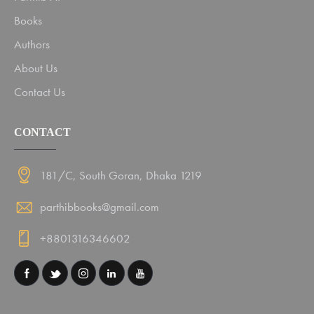
Books
Authors
About Us
Contact Us
CONTACT
181/C, South Goran, Dhaka 1219
parthibbooks@gmail.com
+8801316346602