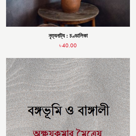
নৃত্যনাট্য : চণ্ডালিকা
৳
40.00