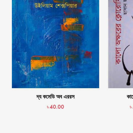
দ্য কমেডি অব এররস
কা
৳
40.00
৳