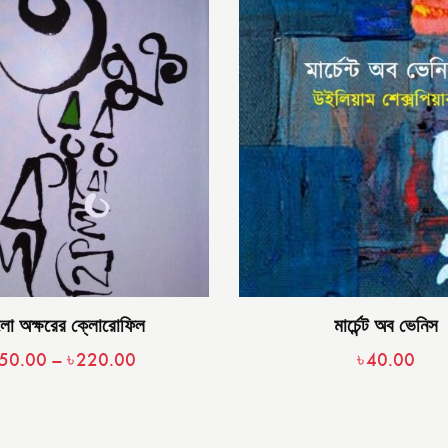
লো অক্ষরের ক্লোরোফিল
মার্চেন্ট অব ভেনিস
50.00
–
৳
220.00
৳
40.00