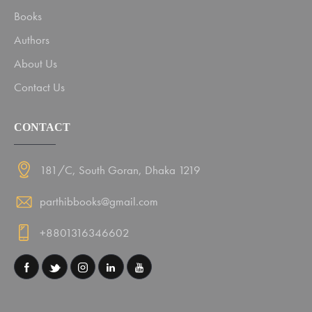
Books
Authors
About Us
Contact Us
CONTACT
181/C, South Goran, Dhaka 1219
parthibbooks@gmail.com
+8801316346602