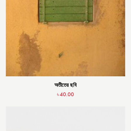
অতীতের ছবি
৳
40.00