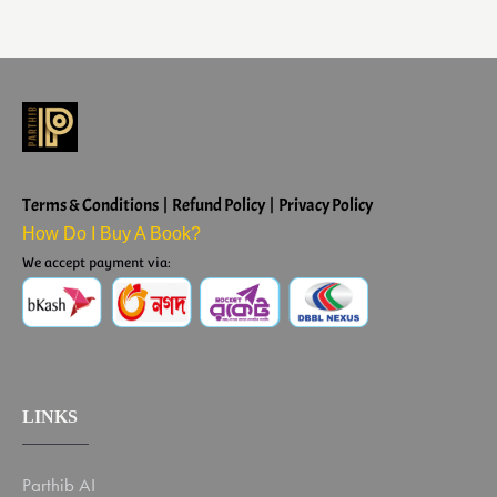
Terms & Conditions | Refund Policy | Privacy Policy
How Do I Buy A Book?
We accept payment via:
LINKS
Parthib AI