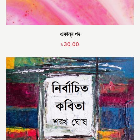
একান্ন পদ
৳
30.00