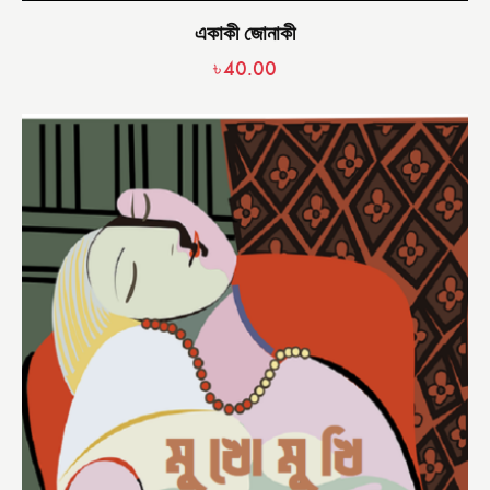
একাকী জোনাকী
৳
40.00