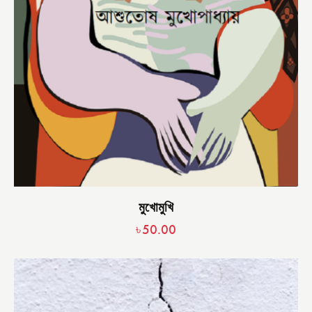
মুখোমুখি
৳
50.00