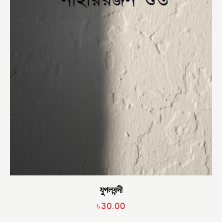
যুগলবন্দী
৳
30.00