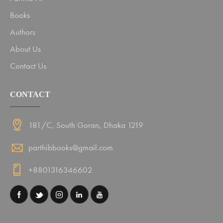
Books
Authors
About Us
Contact Us
CONTACT
181/C, South Goran, Dhaka 1219
parthibbooks@gmail.com
+8801316346602