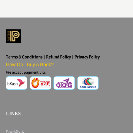
Terms & Conditions | Refund Policy | Privacy Policy
How Do I Buy A Book?
We accept payment via:
LINKS
Parthib AI