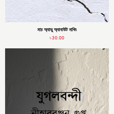
মাচ অ্যাডু অ্যাবাউট নাথিং
৳
30.00