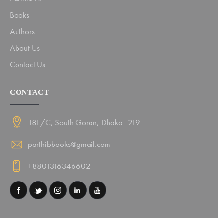
Books
Authors
About Us
Contact Us
CONTACT
181/C, South Goran, Dhaka 1219
parthibbooks@gmail.com
+8801316346602