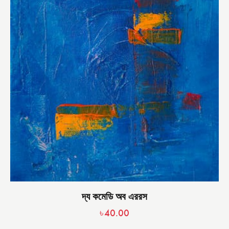
দ্য কমেডি অব এররস
৳
40.00