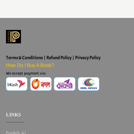
Terms & Conditions | Refund Policy | Privacy Policy
How Do I Buy A Book?
We accept payment via:
LINKS
Parthib AI