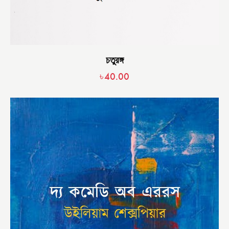
চতুরঙ্গ
৳
40.00