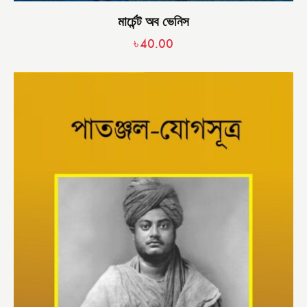
মার্চেন্ট অব ভেনিস
৳
40.00