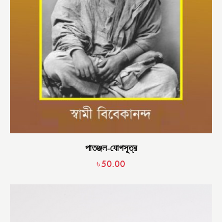
পাতঞ্জল-যোগসূত্র
৳
50.00