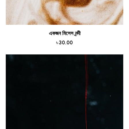
একজন মিসেস নন্দী
৳
30.00