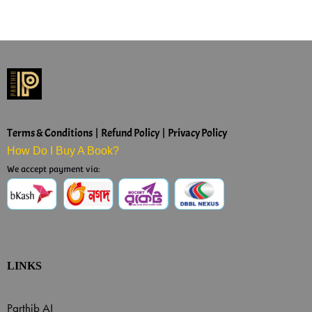
Terms & Conditions | Refund Policy | Privacy Policy
How Do I Buy A Book?
We accept payment via:
LINKS
Parthib AI