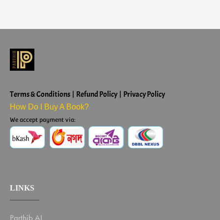
Terms & Conditions | Refund Policy | Privacy Policy
How Do I Buy A Book?
We accept payment via:
LINKS
Parthib AI