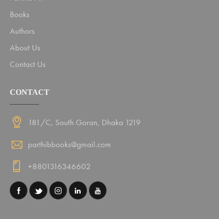
Books
Authors
About Us
Contact Us
CONTACT
181/C, South Goran, Dhaka 1219
parthibbooks@gmail.com
+8801316346602