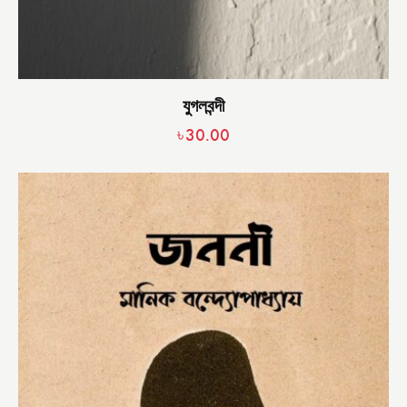
যুগলবন্দী
৳
30.00