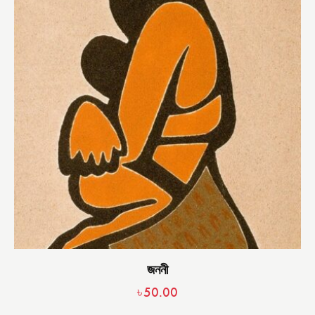
জননী
৳
50.00