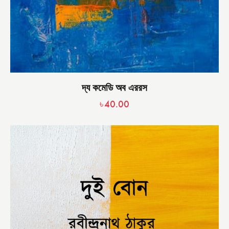
দ্য কমেডি অব এররস
৳
40.00