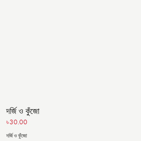
দর্জি ও কুঁজো
৳
30.00
দর্জি ও কুঁজো