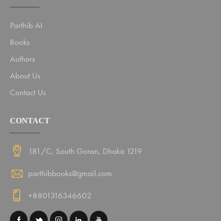
Parthib AI
Books
Authors
About Us
Contact Us
CONTACT
181/C, South Goran, Dhaka 1219
parthibbooks@gmail.com
+8801316346602