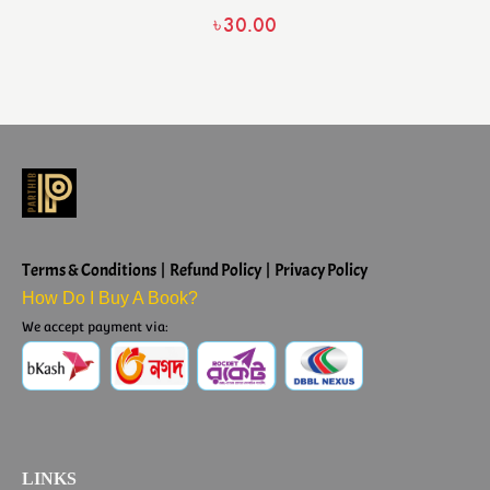
৳
30.00
Terms & Conditions | Refund Policy | Privacy Policy
How Do I Buy A Book?
We accept payment via:
LINKS