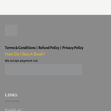
Terms & Conditions | Refund Policy | Privacy Policy
How Do I Buy A Book?
We accept payment via:
LINKS
Parthib AI