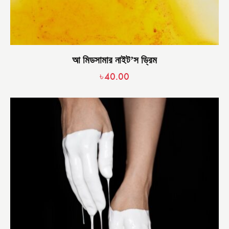
আ মিডসামার নাইট’স ড্রিম
৳
40.00