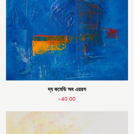
দ্য কমেডি অব এররস
৳
40.00