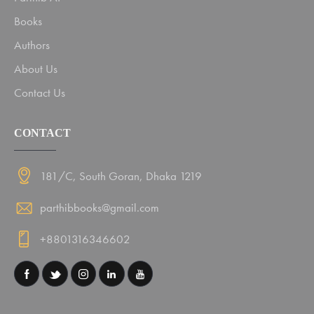
Books
Authors
About Us
Contact Us
CONTACT
181/C, South Goran, Dhaka 1219
parthibbooks@gmail.com
+8801316346602