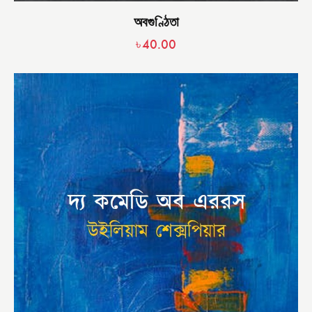
অবগুণ্ঠিতা
৳
40.00