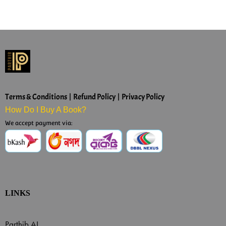
Terms & Conditions | Refund Policy | Privacy Policy
How Do I Buy A Book?
We accept payment via:
LINKS
Parthib AI