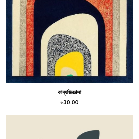
কাব্যজিজ্ঞাসা
৳
30.00