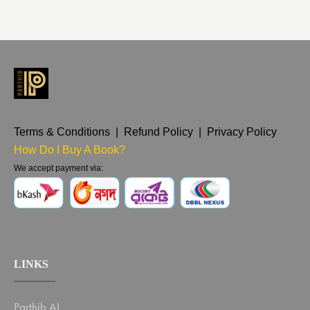
Terms & Conditions | Refund Policy | Privacy Policy
How Do I Buy A Book?
We accept payment via:
LINKS
Parthib AI