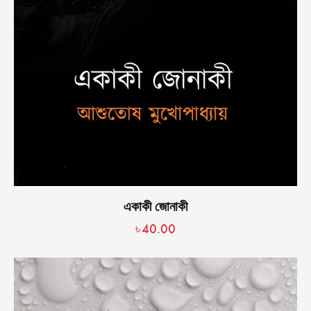
একাকী জোনাকী
৳
40.00