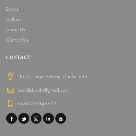
Books
Authors
About Us
Contact Us
CONTACT
181/C, South Goran, Dhaka 1219
parthibbooks@gmail.com
+8801316346602