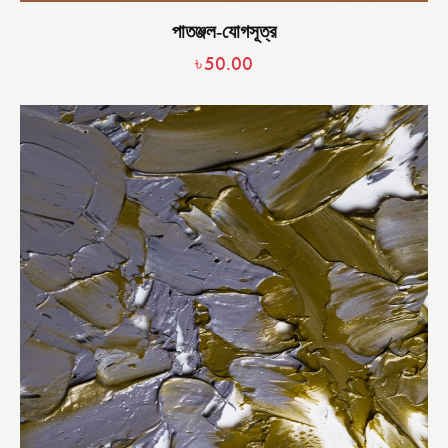
পাতঞ্জল-যোগসূত্র
৳
50.00