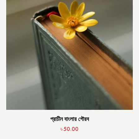
প্রাচীন বাংলার গৌরব
৳
50.00