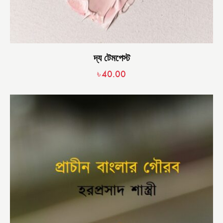
দ্য টেমপেস্ট
৳
40.00