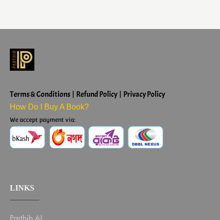
Terms & Conditions | Refund Policy | Privacy Policy
How Do I Buy A Book?
We accept payment via:
LINKS
Parthib AI