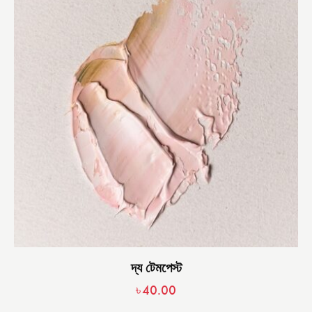
দ্য টেমপেস্ট
৳
40.00