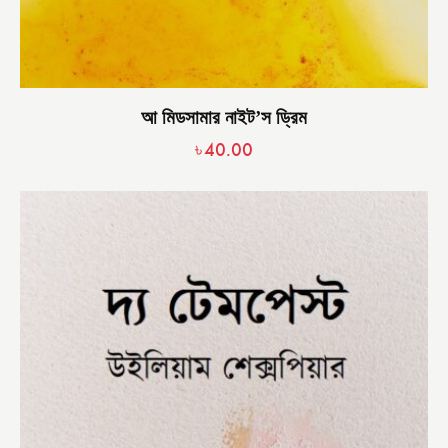
আ মিডসামার নাইট’স ড্রিম
৳
40.00