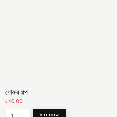
গোরুর গল্প
৳
40.00
BUY NOW