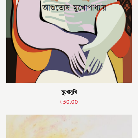
মুখোমুখি
৳
50.00