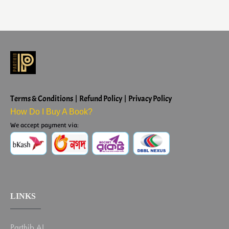
Terms & Conditions | Refund Policy | Privacy Policy
How Do I Buy A Book?
We accept payment via:
LINKS
Parthib AI