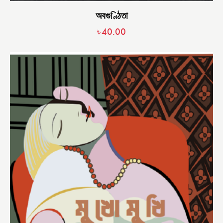
অবগুণ্ঠিতা
৳
40.00