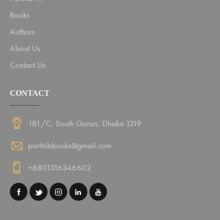
Books
Authors
About Us
Contact Us
CONTACT
181/C, South Goran, Dhaka 1219
parthibbooks@gmail.com
+8801316346602