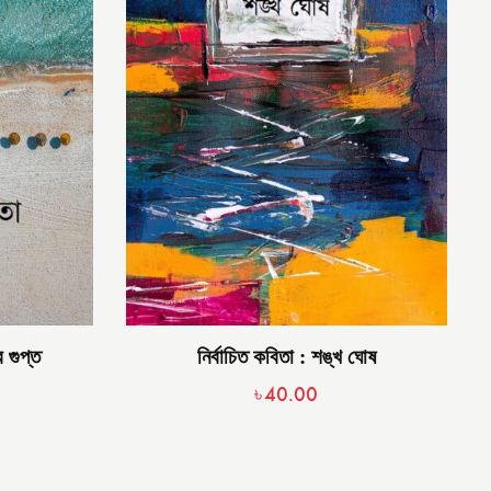
র গুপ্ত
নির্বাচিত কবিতা : শঙ্খ ঘোষ
৳
40.00