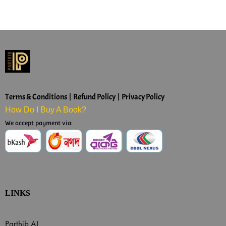
Terms & Conditions | Refund Policy | Privacy Policy
How Do I Buy A Book?
We accept payment via:
LINKS
Parthib AI