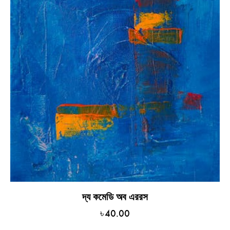
দ্য কমেডি অব এররস
৳
40.00