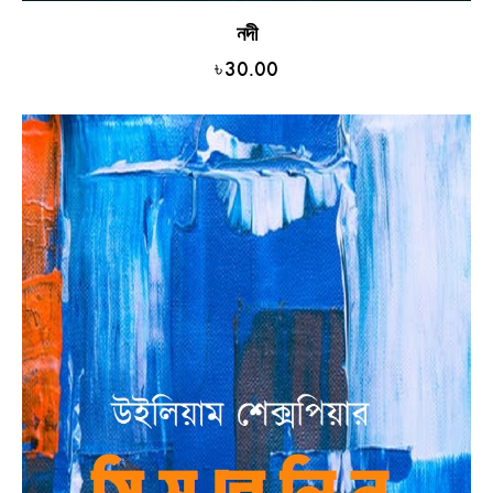
নদী
৳
30.00