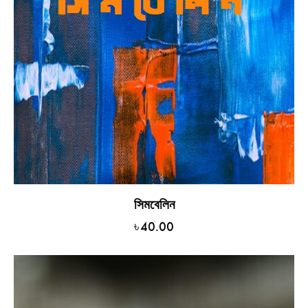
সিমবেলিন
৳
40.00