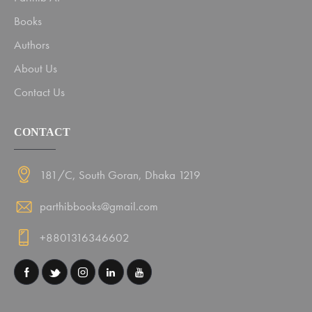
Books
Authors
About Us
Contact Us
CONTACT
181/C, South Goran, Dhaka 1219
parthibbooks@gmail.com
+8801316346602