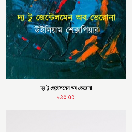
দ্য টু জেন্টেলমেন অব ভেরোনা
৳
30.00