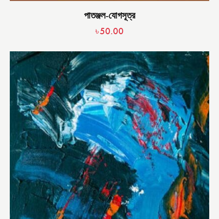
পাতঞ্জল-যোগসূত্র
৳
50.00