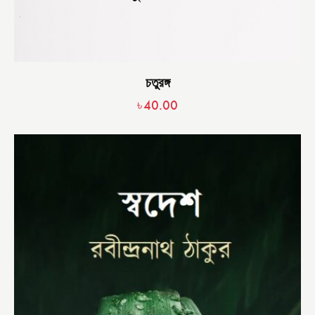
চতুরঙ্গ
৳
40.00