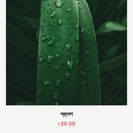
স্বদেশ
৳
30.00