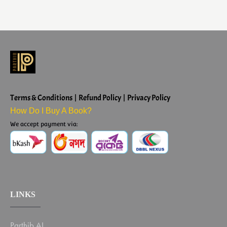
Terms & Conditions | Refund Policy | Privacy Policy
How Do I Buy A Book?
We accept payment via:
LINKS
Parthib AI