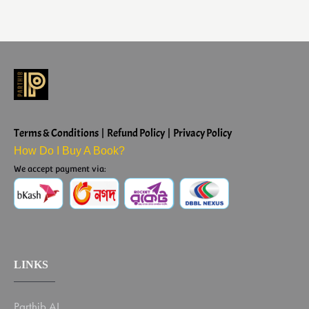
Terms & Conditions | Refund Policy | Privacy Policy
How Do I Buy A Book?
We accept payment via:
LINKS
Parthib AI