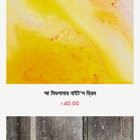
আ মিডসামার নাইট’স ড্রিম
৳
40.00