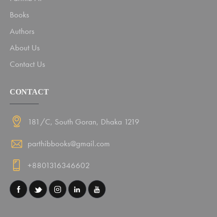
Books
Authors
About Us
Contact Us
CONTACT
181/C, South Goran, Dhaka 1219
parthibbooks@gmail.com
+8801316346602