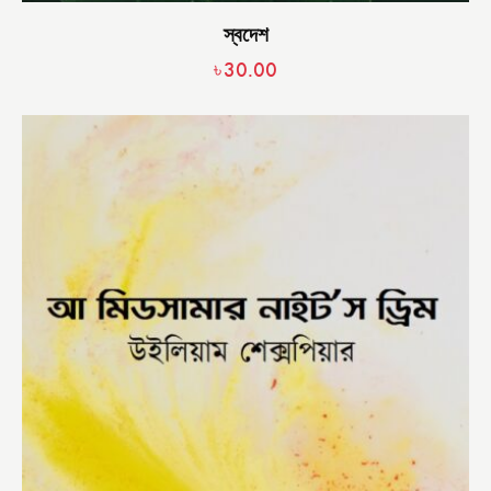
স্বদেশ
৳
30.00