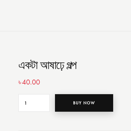
একটা আষাঢ়ে গল্প
৳
40.00
BUY NOW