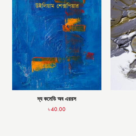
দ্য কমেডি অব এররস
৳
40.00