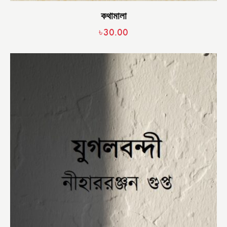
কথামালা
৳
30.00