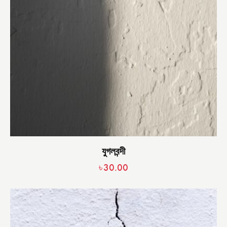
যুগলবন্দী
৳
30.00