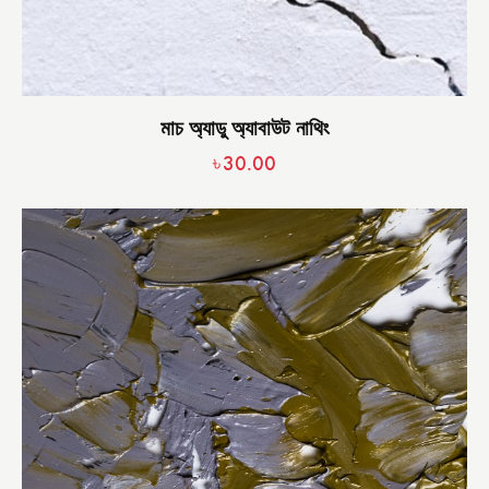
মাচ অ্যাডু অ্যাবাউট নাথিং
৳
30.00