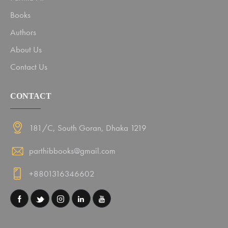
Books
Authors
About Us
Contact Us
CONTACT
181/C, South Goran, Dhaka 1219
parthibbooks@gmail.com
+8801316346602