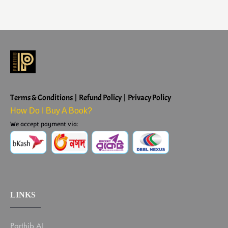
Terms & Conditions | Refund Policy | Privacy Policy
How Do I Buy A Book?
We accept payment via:
LINKS
Parthib AI