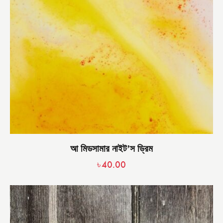
আ মিডসামার নাইট’স ড্রিম
৳
40.00