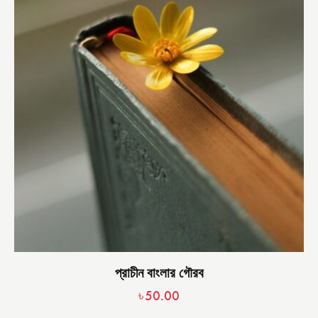
প্রাচীন বাংলার গৌরব
৳
50.00