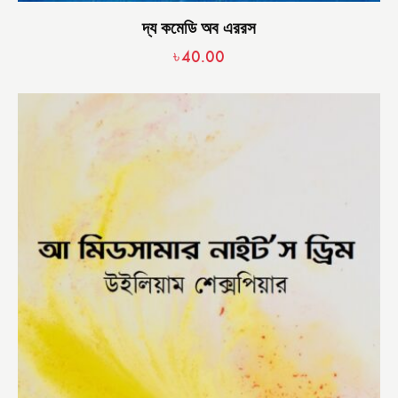
দ্য কমেডি অব এররস
৳
40.00