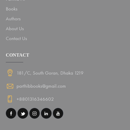
Books
Authors
About Us
Contact Us
CONTACT
181/C, South Goran, Dhaka 1219
parthibbooks@gmail.com
+8801316346602