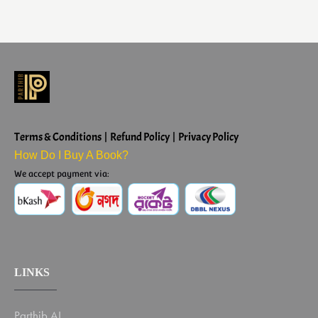
Terms & Conditions | Refund Policy | Privacy Policy
How Do I Buy A Book?
We accept payment via:
LINKS
Parthib AI