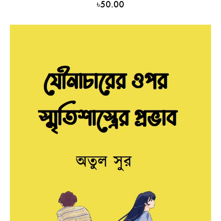
৳
50.00