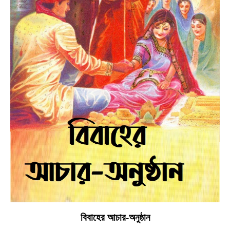
বিবাহের আচার-অনুষ্ঠান