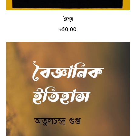
বৈশ্য
৳
50.00