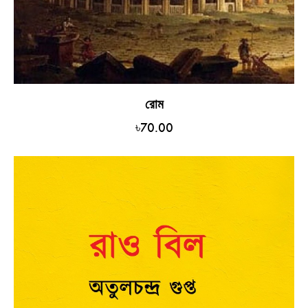
রোম
৳
70.00