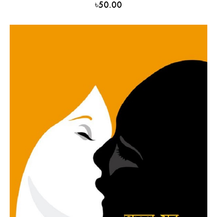
৳
50.00