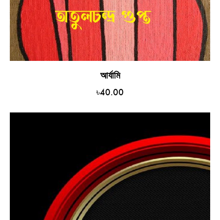
আৰ্যামি
৳
40.00