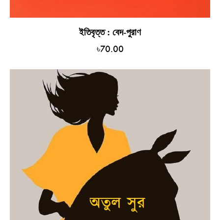
ইতিবৃত্ত : বেদ-পুরাণ
৳
70.00