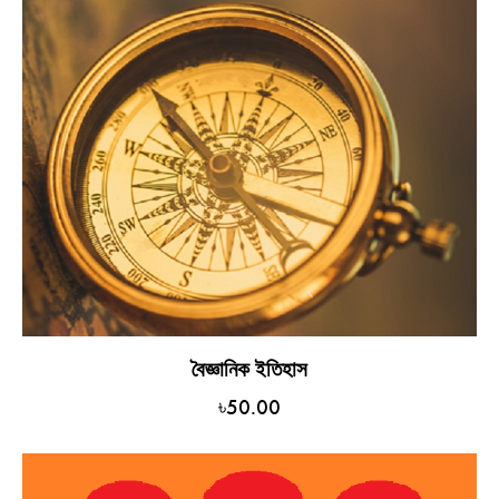
বৈজ্ঞানিক ইতিহাস
৳
50.00