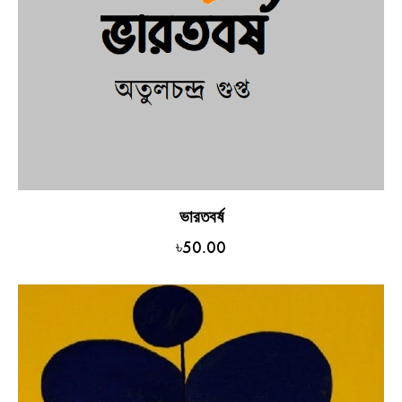
ভারতবর্ষ
৳
50.00