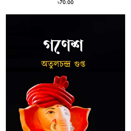
৳
70.00