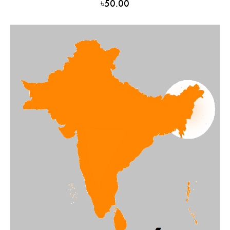
৳
50.00