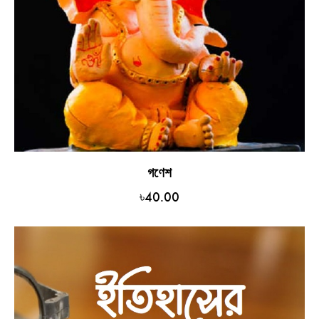
গণেশ
৳
40.00